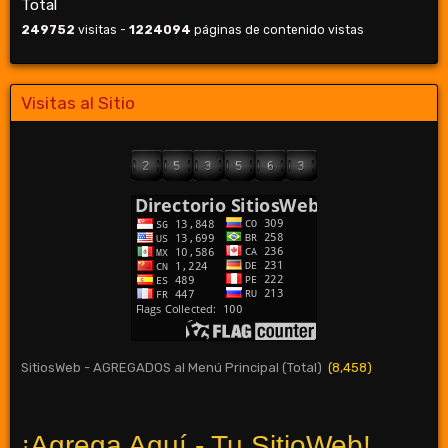
Total
249752
visitas -
1224094
páginas de contenido vistas
Visitas al Sitio
SitiosWeb - AGREGADOS al Menú Principal (Total)
(8,458)
¡Agrega Aquí - Tu SitioWeb!