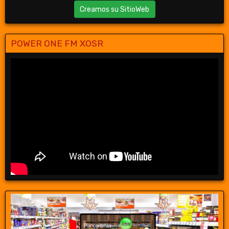
Creamos su SitioWeb
POWER ONE FM XOSR