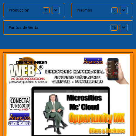
Producción
11
Insumos
5
Puntos de Venta
16