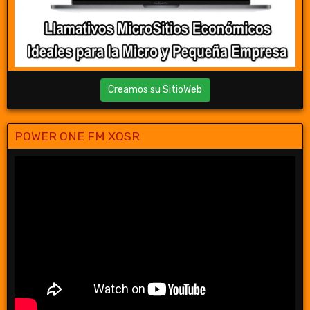
Creamos su SitioWeb
POWER ONE FM XOSR