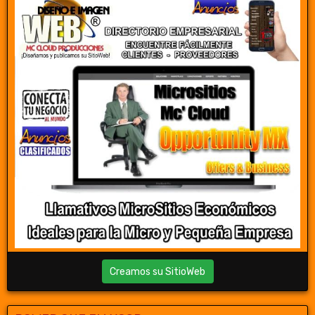
Creamos su SitioWeb