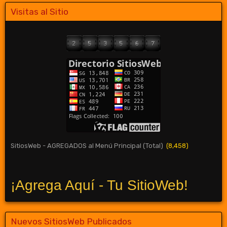
Visitas al Sitio
SitiosWeb - AGREGADOS al Menú Principal (Total)
(8,458)
¡Agrega Aquí - Tu SitioWeb!
Nuevos SitiosWeb Publicados