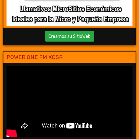
Creamos su SitioWeb
POWER ONE FM XOSR