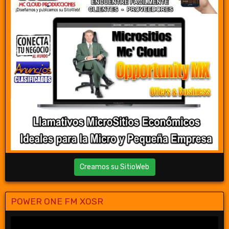
Creamos su SitioWeb
POWER ONE FM XOSR