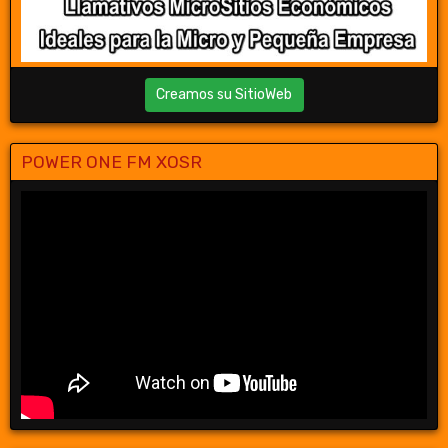
Creamos su SitioWeb
POWER ONE FM XOSR