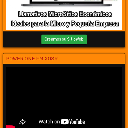
Creamos su SitioWeb
POWER ONE FM XOSR