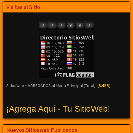
Visitas al Sitio
SitiosWeb - AGREGADOS al Menú Principal (Total)
(8,458)
¡Agrega Aquí - Tu SitioWeb!
Nuevos SitiosWeb Publicados