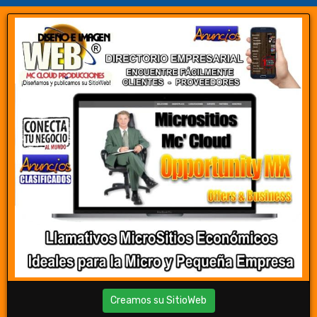
Creamos su SitioWeb