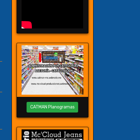
CATMAN Planogramas