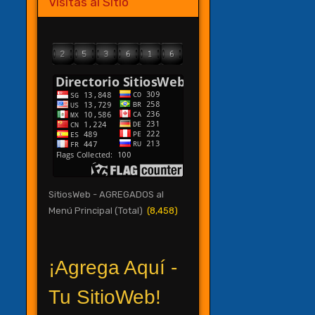
Visitas al Sitio
SitiosWeb - AGREGADOS al
Menú Principal (Total)
(8,458)
¡Agrega Aquí -
Tu SitioWeb!