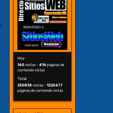
o
Hoy
160
visitas -
416
páginas de
contenido vistas
Total
250838
visitas -
1225477
páginas de contenido vistas