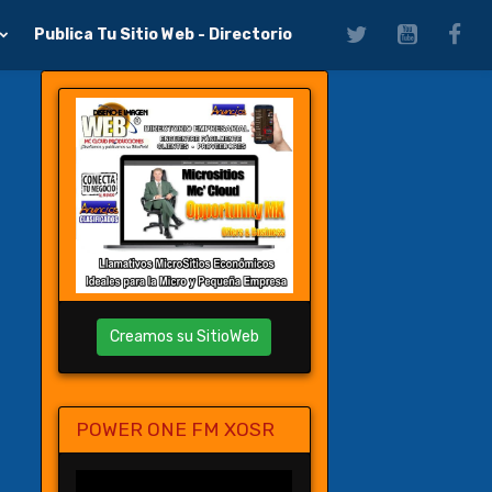
Publica Tu Sitio Web - Directorio
Creamos su SitioWeb
POWER ONE FM XOSR