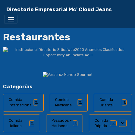
Directorio Empresarial Mc' Cloud Jeans
Restaurantes
Categorías
Comida
Comida
Comida
2
2
1
Internacional
Mexicana
Oriental
Comida
Pescados -
Comida
2
1
34
Italiana
Mariscos
Rápida