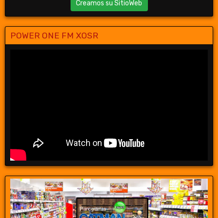
Creamos su SitioWeb
POWER ONE FM XOSR