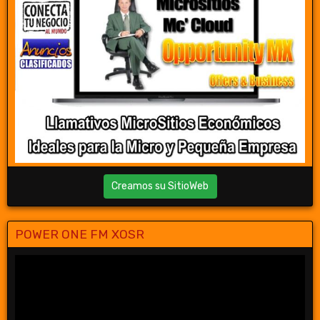
Creamos su SitioWeb
POWER ONE FM XOSR