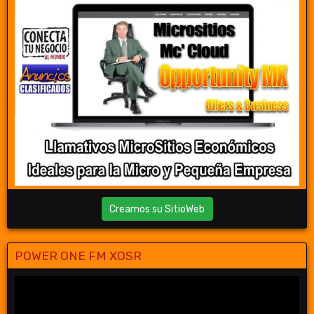
Creamos su SitioWeb
POWER ONE FM XOSR