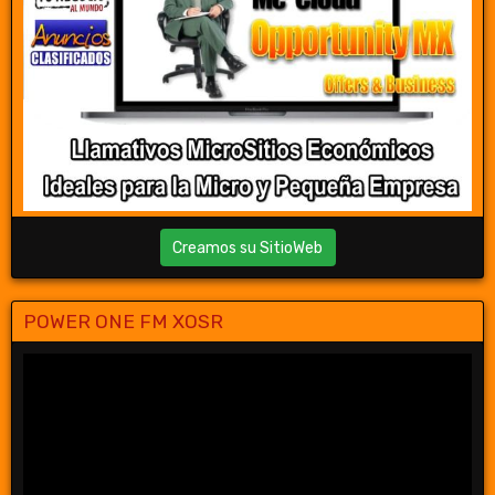
Creamos su SitioWeb
POWER ONE FM XOSR