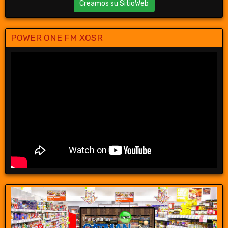
Creamos su SitioWeb
POWER ONE FM XOSR