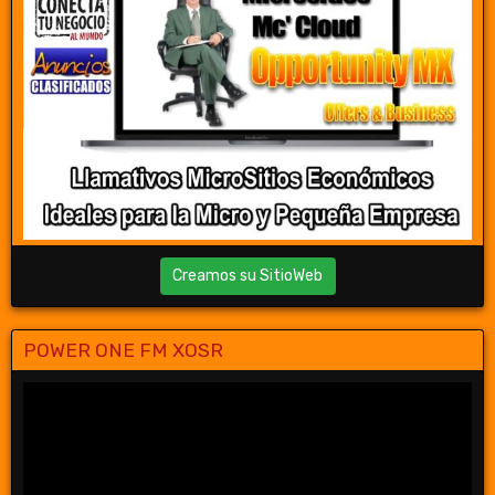
Creamos su SitioWeb
POWER ONE FM XOSR