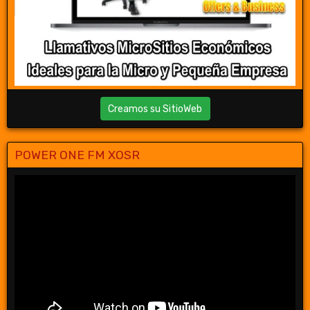
Creamos su SitioWeb
POWER ONE FM XOSR