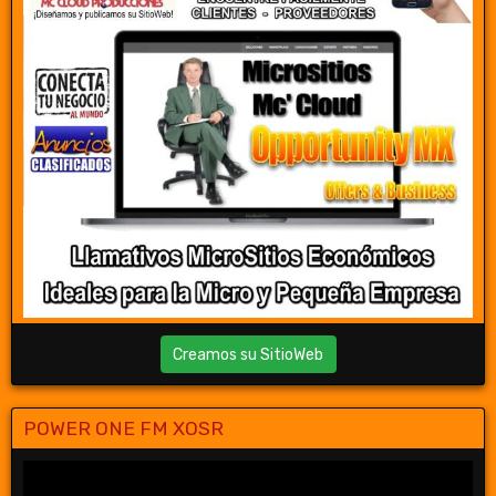
Creamos su SitioWeb
POWER ONE FM XOSR