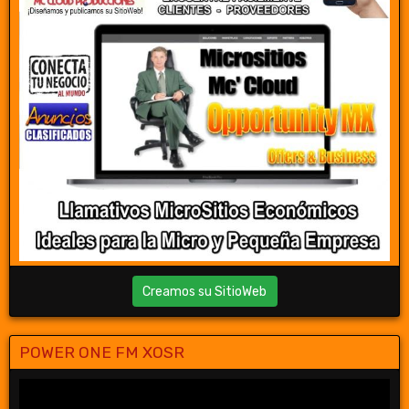
Creamos su SitioWeb
POWER ONE FM XOSR