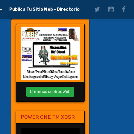
Publica Tu Sitio Web - Directorio
Creamos su SitioWeb
POWER ONE FM XOSR