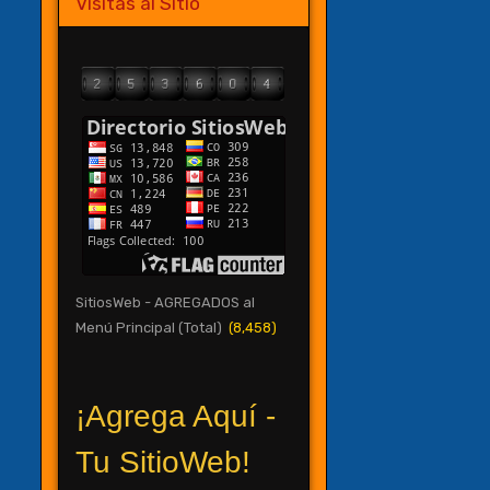
Visitas al Sitio
SitiosWeb - AGREGADOS al
Menú Principal (Total)
(8,458)
¡Agrega Aquí -
Tu SitioWeb!