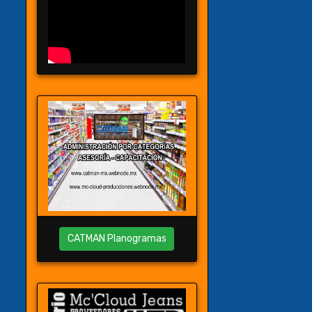
CATMAN Planogramas