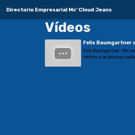
Directorio Empresarial Mc' Cloud Jeans
Vídeos
Felix Baumgartner c
Felix Baumgartner - En ca
metros y se lanza en caída 