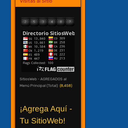
Visitas al Sitio
SitiosWeb - AGREGADOS al
Menú Principal (Total)
(8,458)
¡Agrega Aquí -
Tu SitioWeb!