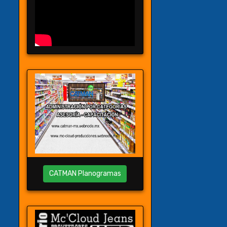
CATMAN Planogramas