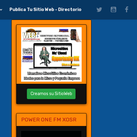
Publica Tu Sitio Web - Directorio
Creamos su SitioWeb
POWER ONE FM XOSR