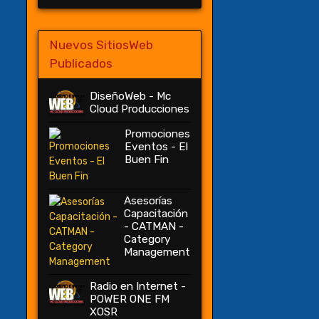
Nuevos SitiosWeb
Publicados
DiseñoWeb - Mc
Cloud Producciones
Promociones
Eventos - El
Buen Fin
Asesorías
Capacitación
- CATMAN -
Category
Management
Radio en Internet -
POWER ONE FM
XOSR