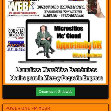
Creamos su SitioWeb
POWER ONE FM XOSR