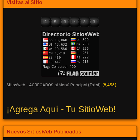
Visitas al Sitio
SitiosWeb - AGREGADOS al Menú Principal (Total)
(8,458)
¡Agrega Aquí - Tu SitioWeb!
Nuevos SitiosWeb Publicados