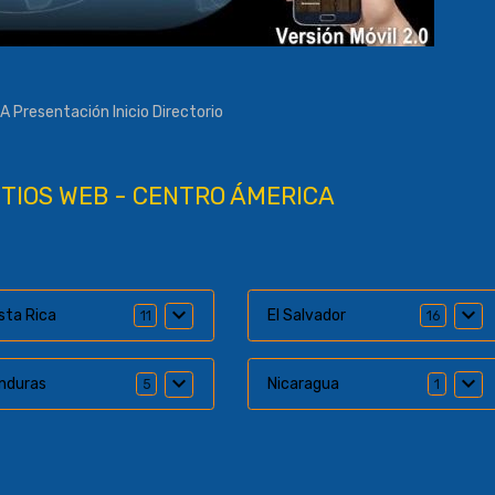
ITIOS WEB - CENTRO ÁMERICA
sta Rica
El Salvador
11
16
nduras
Nicaragua
5
1