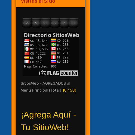
Visitas al Sitio
SitiosWeb - AGREGADOS al
Menú Principal (Total)
(8,458)
¡Agrega Aquí -
Tu SitioWeb!