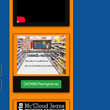
CATMAN Planogramas