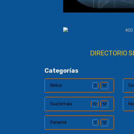
DIRECTORIO S
Categorías
Belice
Co
0
Guatemala
Ho
19
Panamá
9