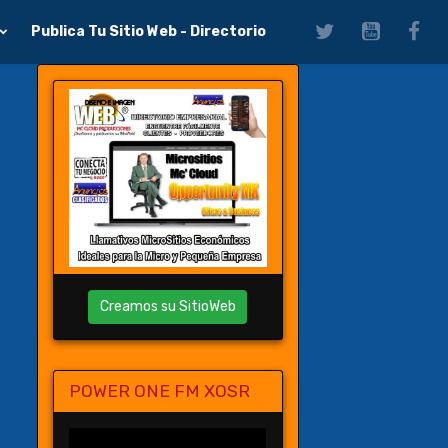
Publica Tu Sitio Web - Directorio
Creamos su SitioWeb
POWER ONE FM XOSR