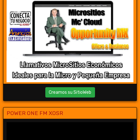
Creamos su SitioWeb
POWER ONE FM XOSR