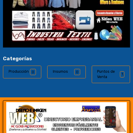
Categorías
Producción
Insumos
Puntos de
0
0
1
Venta