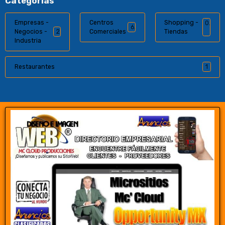
Categorías
Empresas -
Centros
Shopping -
0
6
Negocios -
2
Comerciales
Tiendas
Industria
Restaurantes
1