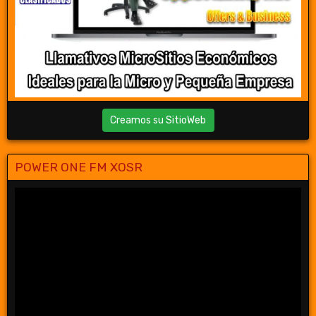
Creamos su SitioWeb
POWER ONE FM XOSR