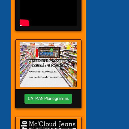
CATMAN Planogramas