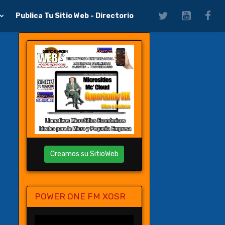
Publica Tu Sitio Web - Directorio
Creamos su SitioWeb
POWER ONE FM XOSR