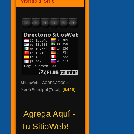
Visitas al Sitio
SitiosWeb - AGREGADOS al
Menú Principal (Total)
(8,458)
¡Agrega Aquí -
Tu SitioWeb!