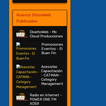
Nuevos SitiosWeb
Publicados
DiseñoWeb - Mc
Cloud Producciones
Promociones
Eventos - El
Buen Fin
Asesorías
Capacitación
- CATMAN -
Category
Management
Radio en Internet -
POWER ONE FM
XOSR