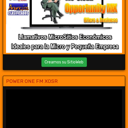
Creamos su SitioWeb
POWER ONE FM XOSR