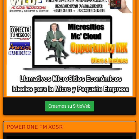
Creamos su SitioWeb
POWER ONE FM XOSR