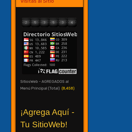
Visitas al Sitio
SitiosWeb - AGREGADOS al
Menú Principal (Total)
(8,458)
¡Agrega Aquí -
Tu SitioWeb!