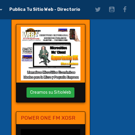
Publica Tu Sitio Web - Directorio
Creamos su SitioWeb
POWER ONE FM XOSR