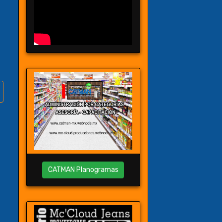
CATMAN Planogramas