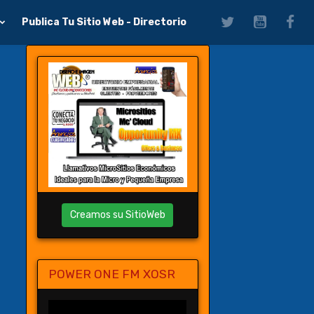
Publica Tu Sitio Web - Directorio
Creamos su SitioWeb
POWER ONE FM XOSR