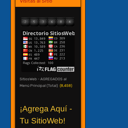
Visitas al Sitio
SitiosWeb - AGREGADOS al
Menú Principal (Total)
(8,458)
¡Agrega Aquí -
Tu SitioWeb!