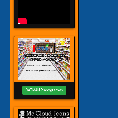
CATMAN Planogramas