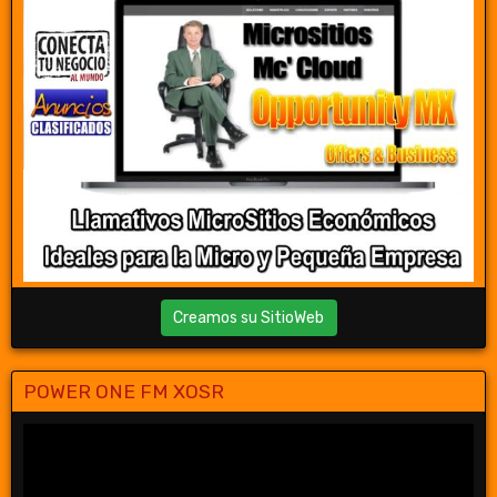
Creamos su SitioWeb
POWER ONE FM XOSR