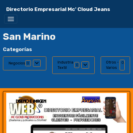
Directorio Empresarial Mc' Cloud Jeans
San Marino
Categorías
Industria
Otros -
0
Negocios
0
0
Textil
Varios