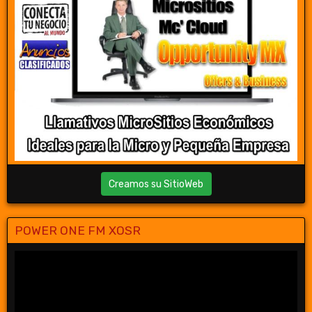
Creamos su SitioWeb
POWER ONE FM XOSR