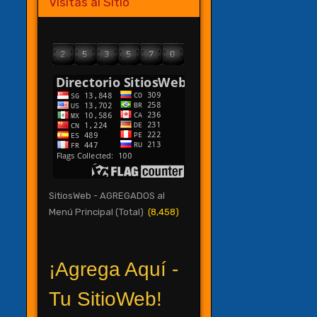
Visitas al Sitio
SitiosWeb - AGREGADOS al
Menú Principal (Total)
(8,458)
¡Agrega Aquí -
Tu SitioWeb!