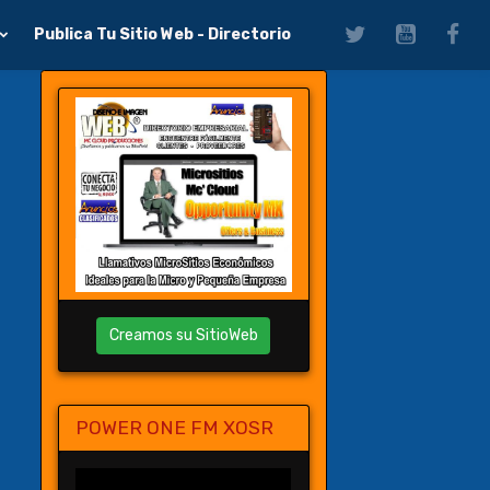
Publica Tu Sitio Web - Directorio
Creamos su SitioWeb
POWER ONE FM XOSR