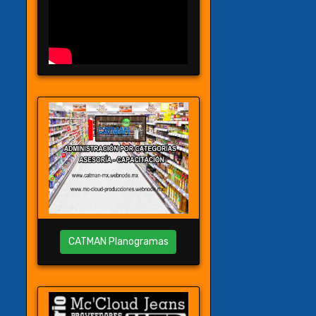
CATMAN Planogramas