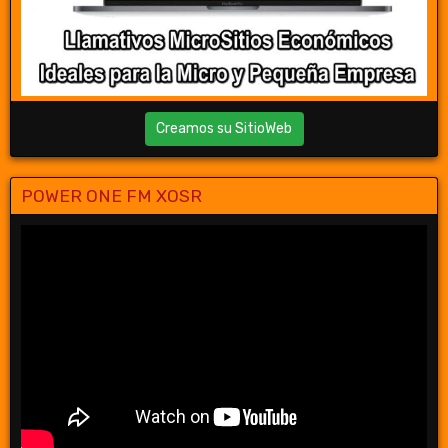
Creamos su SitioWeb
POWER ONE FM XOSR