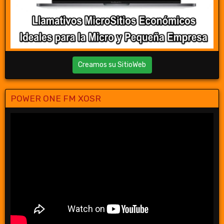
Creamos su SitioWeb
POWER ONE FM XOSR