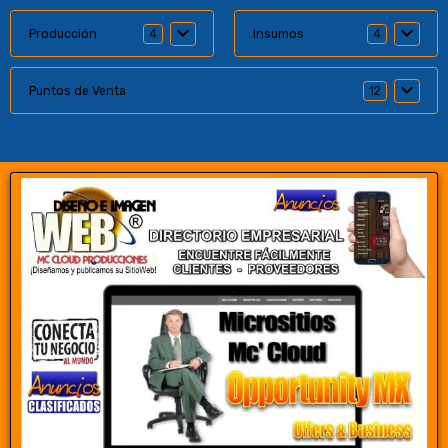
Producción
4
Insumos
4
Puntos de Venta
12