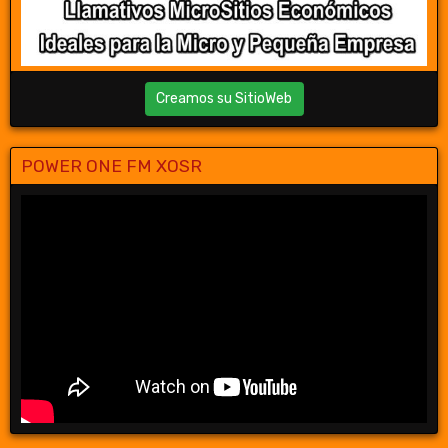
Creamos su SitioWeb
POWER ONE FM XOSR