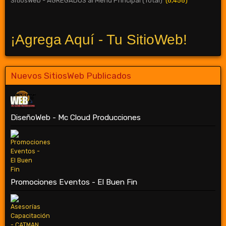
SitiosWeb - AGREGADOS al Menú Principal (Total)
(8,458)
¡Agrega Aquí - Tu SitioWeb!
Nuevos SitiosWeb Publicados
DiseñoWeb - Mc Cloud Producciones
Promociones Eventos - El Buen Fin