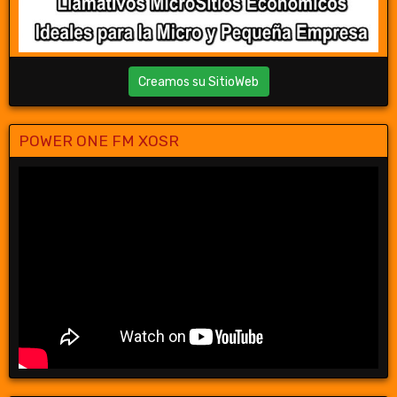
Creamos su SitioWeb
POWER ONE FM XOSR