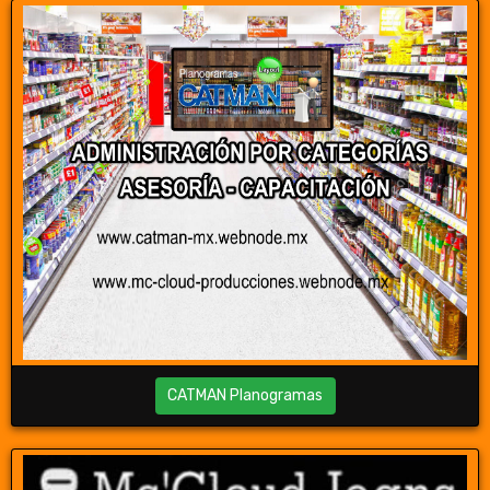
CATMAN Planogramas