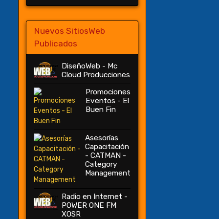
Nuevos SitiosWeb
Publicados
DiseñoWeb - Mc
Cloud Producciones
Promociones
Eventos - El
Buen Fin
Asesorías
Capacitación
- CATMAN -
Category
Management
Radio en Internet -
POWER ONE FM
XOSR