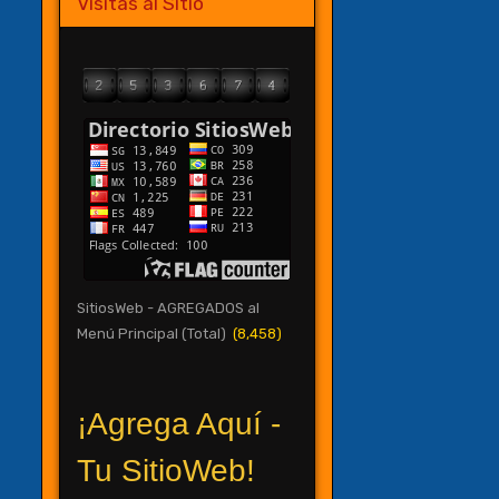
Visitas al Sitio
SitiosWeb - AGREGADOS al
Menú Principal (Total)
(8,458)
¡Agrega Aquí -
Tu SitioWeb!