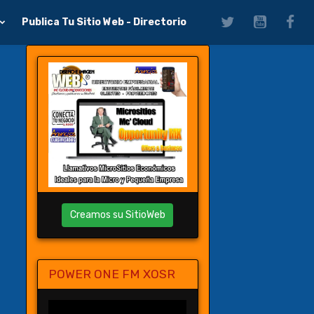
Publica Tu Sitio Web - Directorio
Creamos su SitioWeb
POWER ONE FM XOSR