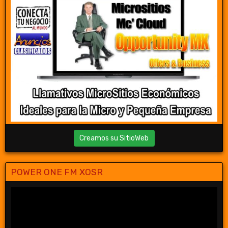
Creamos su SitioWeb
POWER ONE FM XOSR