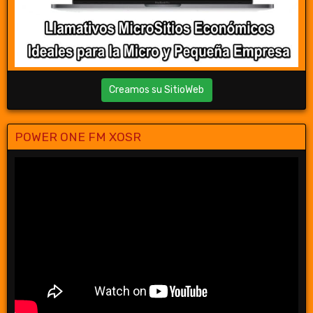
Creamos su SitioWeb
POWER ONE FM XOSR