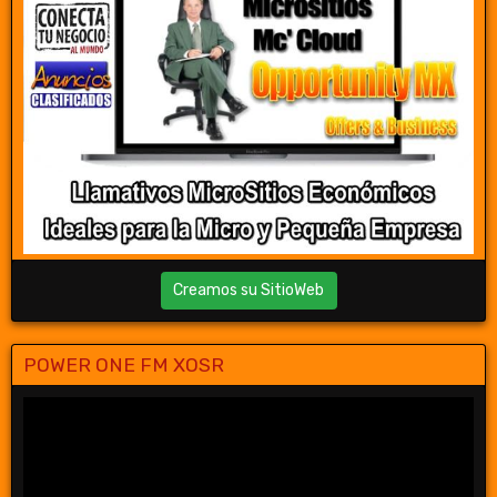
Creamos su SitioWeb
POWER ONE FM XOSR