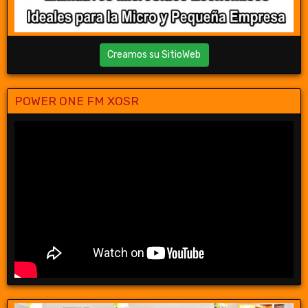
Creamos su SitioWeb
POWER ONE FM XOSR